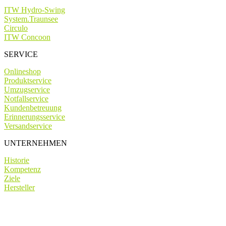
ITW Hydro-Swing
System.Traunsee
Circulo
ITW Concoon
SERVICE
Onlineshop
Produktservice
Umzugservice
Notfallservice
Kundenbetreuung
Erinnerungsservice
Versandservice
UNTERNEHMEN
Historie
Kompetenz
Ziele
Hersteller
AGB
|
Impressum
|
Datenschutz
|
Widerrufsbelehrung
|
Cookies