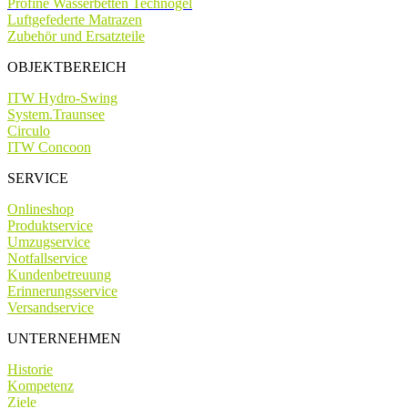
Profine Wasserbetten Technogel
Luftgefederte Matrazen
Zubehör und Ersatzteile
OBJEKTBEREICH
ITW Hydro-Swing
System.Traunsee
Circulo
ITW Concoon
SERVICE
Onlineshop
Produktservice
Umzugservice
Notfallservice
Kundenbetreuung
Erinnerungsservice
Versandservice
UNTERNEHMEN
Historie
Kompetenz
Ziele